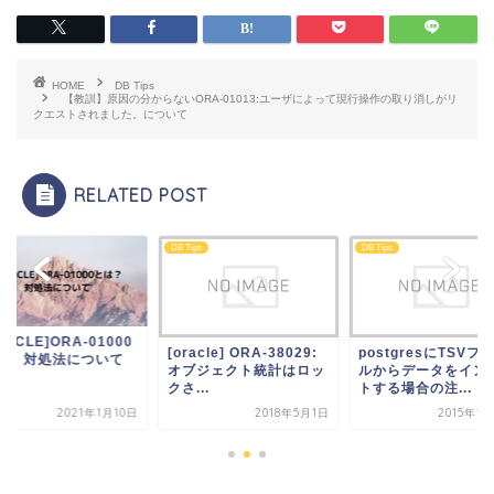
HOME
DB Tips
【教訓】原因の分からないORA-01013:ユーザによって現行操作の取り消しがリ
クエストされました。について
RELATED POST
ips
DB Tips
DB Tips
RACLE]ORA-01000
[oracle] ORA-38029:
postgresにTSVフ
は？ 対処法について
オブジェクト統計はロッ
ルからデータをイン
クさ...
トする場合の注...
2021年1月10日
2018年5月1日
2015年1