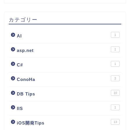
カテゴリー
1
AI
1
asp.net
1
C#
3
ConoHa
10
DB Tips
1
IIS
13
iOS開発Tips