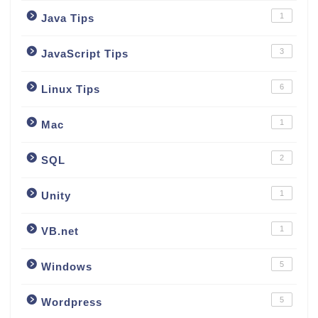
1
Java Tips
3
JavaScript Tips
6
Linux Tips
1
Mac
2
SQL
1
Unity
1
VB.net
5
Windows
5
Wordpress