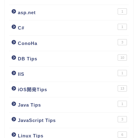
1
asp.net
1
C#
3
ConoHa
10
DB Tips
1
IIS
13
iOS開発Tips
1
Java Tips
3
JavaScript Tips
6
Linux Tips