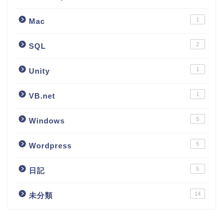
1
Mac
2
SQL
1
Unity
1
VB.net
5
Windows
5
Wordpress
5
日記
14
未分類